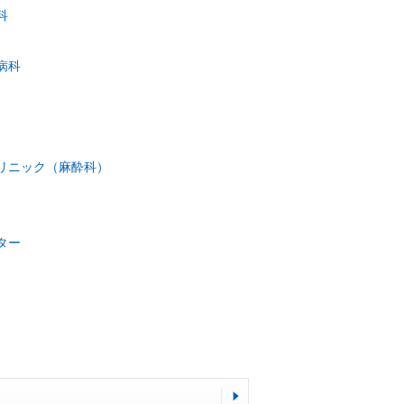
科
病科
リニック（麻酔科）
ター