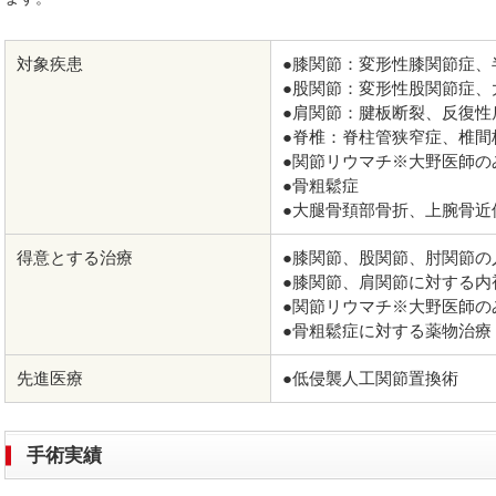
対象疾患
●膝関節：変形性膝関節症、
●股関節：変形性股関節症、
●肩関節：腱板断裂、反復性
●脊椎：脊柱管狭窄症、椎間
●関節リウマチ※大野医師の
●骨粗鬆症
●大腿骨頚部骨折、上腕骨近
得意とする治療
●膝関節、股関節、肘関節の
●膝関節、肩関節に対する内
●関節リウマチ※大野医師の
●骨粗鬆症に対する薬物治療
先進医療
●低侵襲人工関節置換術
手術実績