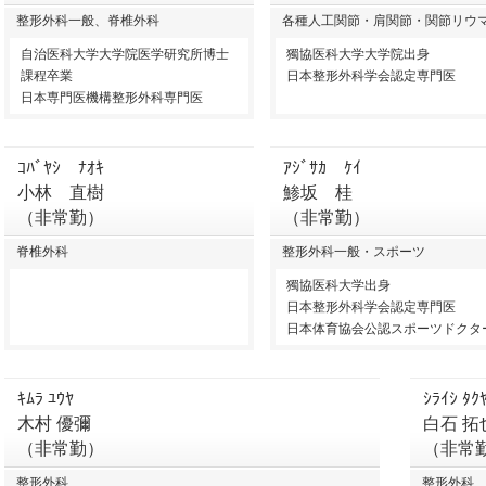
整形外科一般、脊椎外科
各種人工関節・肩関節・関節リウ
自治医科大学大学院医学研究所博士
獨協医科大学大学院出身
課程卒業
日本整形外科学会認定専門医
日本専門医機構整形外科専門医
ｺﾊﾞﾔｼ ﾅｵｷ
ｱｼﾞｻｶ ｹｲ
小林 直樹
鯵坂 桂
（非常勤）
（非常勤）
脊椎外科
整形外科一般・スポーツ
獨協医科大学出身
日本整形外科学会認定専門医
日本体育協会公認スポーツドクタ
ｷﾑﾗ ﾕｳﾔ
ｼﾗｲｼ ﾀｸ
木村 優彌
白石 拓
（非常勤）
（非常
整形外科
整形外科