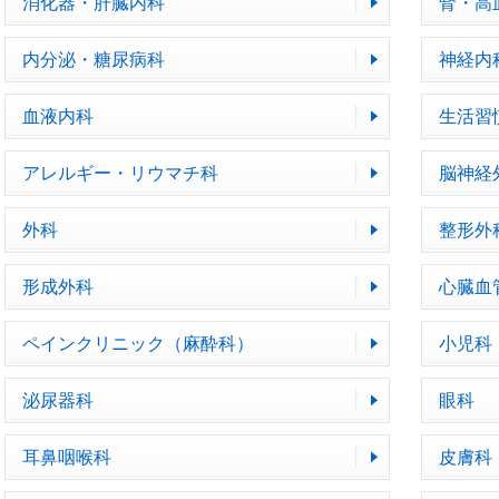
消化器・肝臓内科
腎・高
内分泌・糖尿病科
神経内
血液内科
生活習
アレルギー・リウマチ科
脳神経
外科
整形外
形成外科
心臓血
ペインクリニック（麻酔科）
小児科
泌尿器科
眼科
耳鼻咽喉科
皮膚科