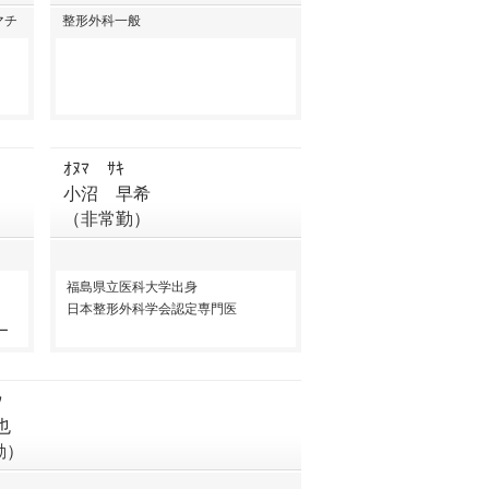
マチ
整形外科一般
ｵﾇﾏ ｻｷ
小沼 早希
（非常勤）
福島県立医科大学出身
日本整形外科学会認定専門医
ー
ﾔ
也
勤）