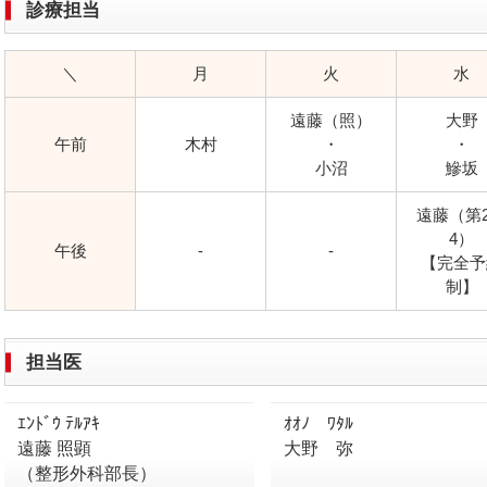
診療担当
＼
月
火
水
遠藤（照）
大野
午前
木村
・
・
小沼
鰺坂
遠藤（第
4）
午後
-
-
【完全予
制】
担当医
ｴﾝﾄﾞｳ ﾃﾙｱｷ
ｵｵﾉ ﾜﾀﾙ
遠藤 照顕
大野 弥
（整形外科部長）