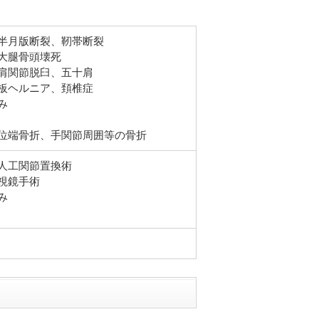
半月版断裂、靭帯断裂
大腿骨頭壊死
肩関節脱臼、五十肩
板ヘルニア、頚椎症
み
位端骨折、手関節周囲等の骨折
人工関節置換術
視鏡手術
み