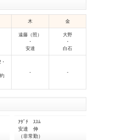
木
金
遠藤（照）
大野
・
・
安達
白石
2・
-
-
約
ｱﾀﾞﾁ ｽｽﾑ
安達 伸
（非常勤）