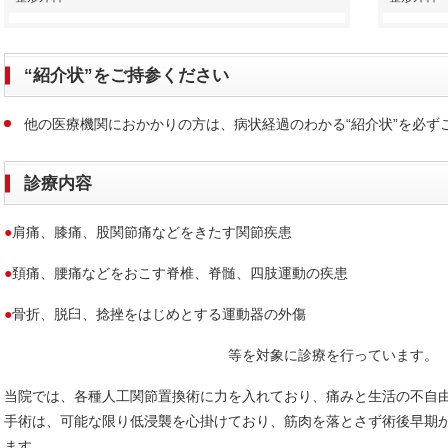
“紹介状”をご持参ください
他の医療機関におかかりの方は、病状経過のわかる“紹介状”を必ず
診療内容
●
肩痛、膝痛、股関節痛などをきたす関節疾患
●
頚痛、腰痛などをおこす脊椎、脊髄、四肢運動の疾患
●
骨折、脱臼、捻挫をはじめとする運動器の外傷
等を対象に診療を行っています。
当院では、各種人工関節置換術に力を入れており、痛みと生活の不自
手術は、可能な限り低浸襲を心掛けており、筋肉を落とさず術後早期
ます。