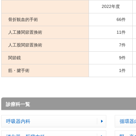
2022年度
骨折観血的手術
66件
人工膝関節置換術
11件
人工股関節置換術
7件
関節鏡
9件
筋・腱手術
1件
診療科一覧
呼吸器内科
循環器