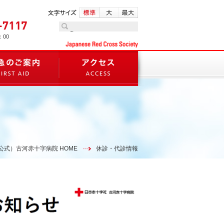
：00
公式）古河赤十字病院 HOME
休診・代診情報