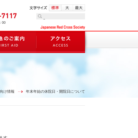
：00
向け情報
年末年始の休院日・開院日について
ます。