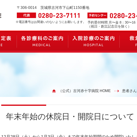
〒306-0014
茨城県古河市下山町1150番地
※電話番号はお間違いのないようにお願いします。
予約受付時間 月〜金 8：30〜16
（祝日・創立記念日を除く）
（公式）古河赤十字病院 HOME
患者さん
年末年始の休院日・開院日について
12月28日（土）から1月3日（金）まで年末年始期間のため閉院いたし